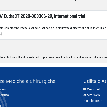
EudraCT 2020-000306-29, international trial
o con placebo inteso a valutare l'efficacia e la sicurezza di finerenone sulla morbilità e l
%)
h heart failure with mildly reduced or preserved ejection fraction and systemic inflammati
nze Mediche e Chirurgiche
Utilità d'A
nzaro
Webmail
Venuta"
Sito Web
Portale MIUR
3