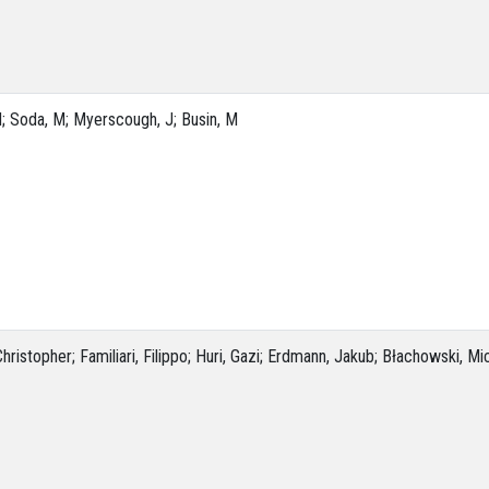
 M; Soda, M; Myerscough, J; Busin, M
ristopher; Familiari, Filippo; Huri, Gazi; Erdmann, Jakub; Błachowski, Mi