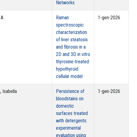
Networks
 A.
Raman
1-gen-2026
spectroscopic
characterization
of liver steatosis
and fibrosis in a
2D and 3D in vitro
thyroxine-treated
hypothyroid
cellular model
, Isabella
Persistence of
1-gen-2026
bloodstains on
domestic
surfaces treated
with detergents:
experimental
evaluation using