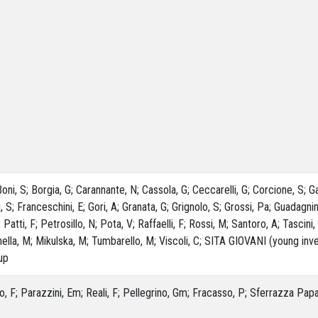
C; Boni, S; Borgia, G; Carannante, N; Cassola, G; Ceccarelli, G; Corcione, S;
, S; Franceschini, E; Gori, A; Granata, G; Grignolo, S; Grossi, Pa; Guadagnin
Patti, F; Petrosillo, N; Pota, V; Raffaelli, F; Rossi, M; Santoro, A; Tascini, 
annella, M; Mikulska, M; Tumbarello, M; Viscoli, C; SITA GIOVANI (young inv
up
o, F; Parazzini, Em; Reali, F; Pellegrino, Gm; Fracasso, P; Sferrazza Pap