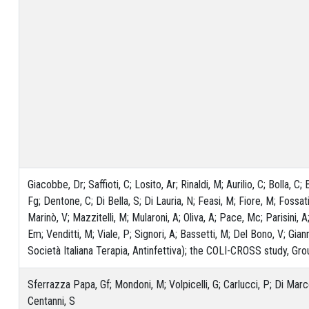
Giacobbe, Dr; Saffioti, C; Losito, Ar; Rinaldi, M; Aurilio, C; Bolla, 
Fg; Dentone, C; Di Bella, S; Di Lauria, N; Feasi, M; Fiore, M; Fossati
Marinò, V; Mazzitelli, M; Mularoni, A; Oliva, A; Pace, Mc; Parisini, A; 
Em; Venditti, M; Viale, P; Signori, A; Bassetti, M; Del Bono, V; Gi
Società Italiana Terapia, Antinfettiva); the COLI-CROSS study, Gro
Sferrazza Papa, Gf; Mondoni, M; Volpicelli, G; Carlucci, P; Di Marc
Centanni, S