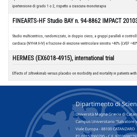
ipertensione di grado 1 o 2, rispetto a ciascuna monoterapia
FINEARTS-HF Studio BAY n. 94-8862 IMPACT 20103/ 
Studio multicentrico, randomizzato, in doppio cieco, a gruppi paralleli e controllat
cardiaca (NYHA II-IV) e frazione di eiezione ventricolare sinistra =40% (LVEF =40
HERMES (EX6018-4915), international trial
Effects of ziltivekimab versus placebo on morbidity and mortality in patients wit
Dipartimento di Scie
Università Magna Græcia di Cata
Campus Universitario "Salvatore 
Viale Europa - 88100 CATANZARO
P.I. 02157060795 - C.F. 9702698079