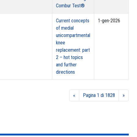
Combur Test®
Current concepts
1-gen-2026
of medial
unicompartmental
knee
replacement: part
2 – hot topics
and further
directions
«
Pagina 1 di 1828
»