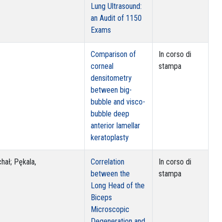
Lung Ultrasound:
an Audit of 1150
Exams
Comparison of
In corso di
corneal
stampa
densitometry
between big-
bubble and visco-
bubble deep
anterior lamellar
keratoplasty
chał; Pękala,
Correlation
In corso di
between the
stampa
Long Head of the
Biceps
Microscopic
Degeneration and