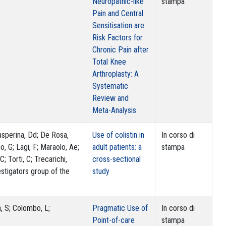
Neuropathic-like
stampa
Pain and Central
Sensitisation are
Risk Factors for
Chronic Pain after
Total Knee
Arthroplasty: A
Systematic
Review and
Meta-Analysis
 Gasperina, Dd; De Rosa,
Use of colistin in
In corso di
o, G; Lagi, F; Maraolo, Ae;
adult patients: a
stampa
C; Torti, C; Trecarichi,
cross-sectional
estigators group of the
study
a, S; Colombo, L;
Pragmatic Use of
In corso di
Point-of-care
stampa