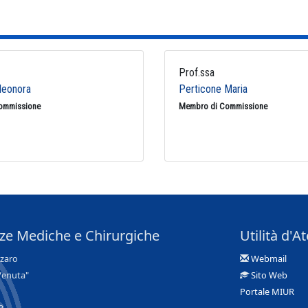
Prof.ssa
Eleonora
Perticone Maria
ommissione
Membro di Commissione
nze Mediche e Chirurgiche
Utilità d'A
nzaro
Webmail
Venuta"
Sito Web
Portale MIUR