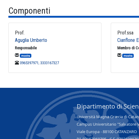
Componenti
Prof.
Prof.ssa
Aguglia Umberto
Cianflone 
Responsabile
Membro di C
mostra
mostra
0965397971; 3333167327
Dipartimento di Scie
Università Magna Græcia di Cata
Campus Universitario "Salvatore 
Viale Europa - 88100 CATANZARO