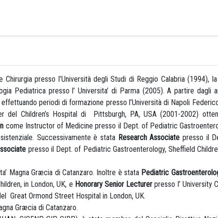
 Chirurgia presso l’Università degli Studi di Reggio Calabria (1994), l
gia Pediatrica presso l’ Universita’ di Parma (2005). A partire dagli 
, effettuando periodi di formazione presso l’Università di Napoli Federic
nter del Children’s Hospital di Pittsburgh, PA, USA (2001-2002) ott
on
come Instructor of Medicine presso il Dept. of Pediatric Gastroenterol
 assistenziale. Successivamente è stata
Research Associate
presso il De
Associate
presso il Dept. of Pediatric Gastroenterology, Sheffield Children
ita’ Magna Græcia di Catanzaro. Inoltre è stata
Pediatric Gastroenterolo
hildren, in London, UK, e
Honorary Senior Lecturer
presso l’ University 
del Great Ormond Street Hospital in London, UK.
Magna Græcia di Catanzaro.