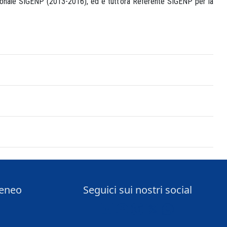
zionale SIGENP (2013-2016), ed è tutt’ora Referente SIGENP per la
teneo
Seguici sui nostri social