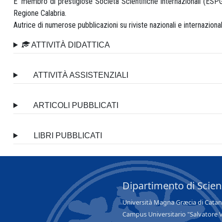
E’ membro di prestigiose Società Scientifiche internazionali (ES
Regione Calabria.
Autrice di numerose pubblicazioni su riviste nazionali e internaziona
ATTIVITÀ DIDATTICA
ATTIVITÀ ASSISTENZIALI
ARTICOLI PUBBLICATI
LIBRI PUBBLICATI
Dipartimento di Scie
Università Magna Græcia di Cata
Campus Universitario "Salvatore 