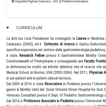
Ospedale Pugliese Catanzaro - UOC di Pediatria Universitaria
CURRICULUM
La dott.ssa Licia Pensabene ha conseguito la
Laurea
in Medicina e
Catanzaro (2000), ed il
Dottorato di ricerca
in Gastro-Endocrinolo
specifica esperienza nel settore della gastroenterologia pediatrica
è stata
Research Fellow
presso il Gastrointestinal Motility Ce
Commonwealth of Pennsylvania e conseguendo una
Faculty Positi
la dottoressa ha svolto sia attivita’ didattica che di ricerca che
Medical School di Boston, USA (2003-2004). Nel 2011,
Physician 
in out-patient and in-patient clinical services.
Dal 2005 al 2016 e’ stata
Ricercatore
in Pediatria presso l’ Univers
gastro & Motility Unit) del Great Ormond Street Hospital for Sick C
Honorary Consultant presso il Dept. of Pediatric Gastroenterology 
Dal 2016 è
Professore Associato in Pediatria
presso l’Universita’ 