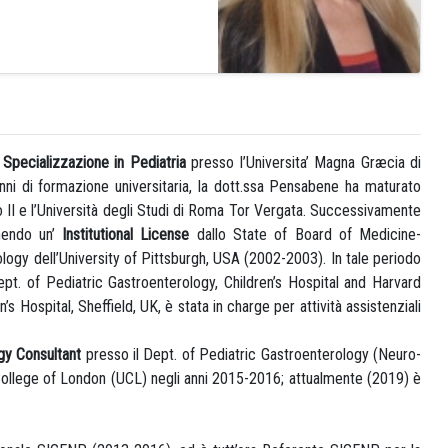
a
Specializzazione in Pediatria
presso l’Universita’ Magna Græcia di
anni di formazione universitaria, la dott.ssa Pensabene ha maturato
o II e l’Università degli Studi di Roma Tor Vergata. Successivamente
enendo un’
Institutional License
dallo State of Board of Medicine-
ogy dell’University of Pittsburgh, USA (2002-2003). In tale periodo
pt. of Pediatric Gastroenterology, Children’s Hospital and Harvard
’s Hospital, Sheffield, UK, è stata in charge per attività assistenziali
gy Consultant
presso il Dept. of Pediatric Gastroenterology (Neuro-
College of London (UCL) negli anni 2015-2016; attualmente (2019) è