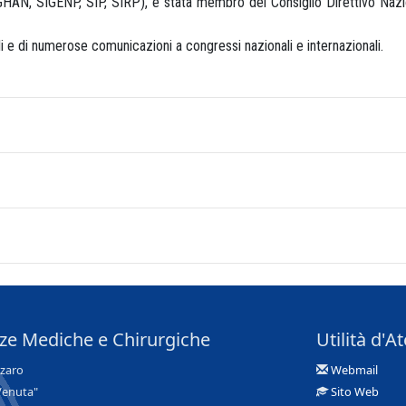
PGHAN, SIGENP, SIP, SIRP), è stata membro del Consiglio Direttivo Na
li e di numerose comunicazioni a congressi nazionali e internazionali.
nze Mediche e Chirurgiche
Utilità d'A
nzaro
Webmail
Venuta"
Sito Web