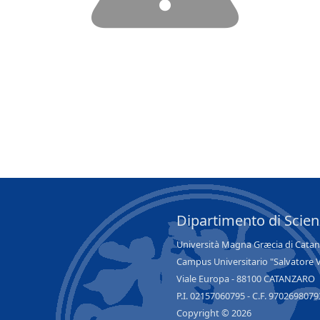
Dipartimento di Scie
Università Magna Græcia di Cata
Campus Universitario "Salvatore 
Viale Europa - 88100 CATANZARO
P.I. 02157060795 - C.F. 9702698079
Copyright © 2026