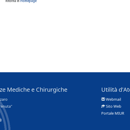
Ritorna in
Homepage
nze Mediche e Chirurgiche
Utilità d'A
nzaro
Webmail
Venuta"
Sito Web
Portale MIUR
3