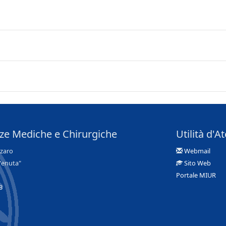
nze Mediche e Chirurgiche
Utilità d'A
nzaro
Webmail
Venuta"
Sito Web
Portale MIUR
3